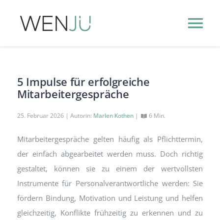
Zum
Inhalt
Tog
springen
Nav
HR-THEMEN
5 Impulse für erfolgreiche
Mitarbeitergespräche
HR-EVENTS
NEW
25. Februar 2026 | Autorin:
Marlen Kothen
|
6 Min.
HR-PODCASTS
Mitarbeitergespräche gelten häufig als Pflichttermin,
der einfach abgearbeitet werden muss. Doch richtig
PUBLISHER
INFO
gestaltet, können sie zu einem der wertvollsten
Instrumente für Personalverantwortliche werden: Sie
fördern Bindung, Motivation und Leistung und helfen
gleichzeitig, Konflikte frühzeitig zu erkennen und zu