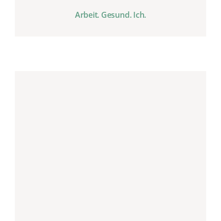
Arbeit. Gesund. Ich.
GANZ SICHER
Young Talents Podcast