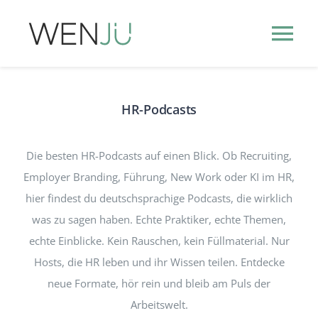
Zum
Inhalt
Tog
springen
Nav
HR-THEMEN
HR-Podcasts
HR-EVENTS
NEW
Die besten HR-Podcasts auf einen Blick. Ob Recruiting,
Employer Branding, Führung, New Work oder KI im HR,
HR-PODCASTS
hier findest du deutschsprachige Podcasts, die wirklich
was zu sagen haben. Echte Praktiker, echte Themen,
PUBLISHER
INFO
echte Einblicke. Kein Rauschen, kein Füllmaterial. Nur
Hosts, die HR leben und ihr Wissen teilen. Entdecke
neue Formate, hör rein und bleib am Puls der
Arbeitswelt.