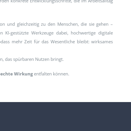
en konkrete Entwicklungsschritte, die im Arbeitsalltag
on und gleichzeitig zu den Menschen, die sie gehen –
en KI-gestützte Werkzeuge dabei, hochwertige digitale
odass mehr Zeit für das Wesentliche bleibt: wirksames
n, das spürbaren Nutzen bringt.
s
echte Wirkung
entfalten können.