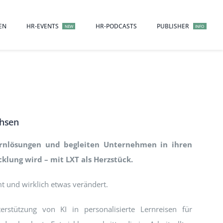
EN
HR-EVENTS
HR-PODCASTS
PUBLISHER
NEW
INFO
chsen
ernlösungen und begleiten Unternehmen in ihren
klung wird – mit LXT als Herzstück.
t und wirklich etwas verändert.
stützung von KI in personalisierte Lernreisen für