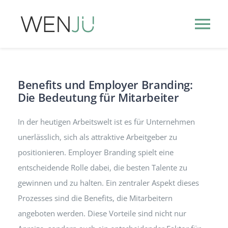
Zum
Inhalt
Tog
springen
Nav
HR-THEMEN
Benefits und Employer Branding:
Die Bedeutung für Mitarbeiter
HR-EVENTS
NEW
In der heutigen Arbeitswelt ist es für Unternehmen
HR-PODCASTS
unerlässlich, sich als attraktive Arbeitgeber zu
positionieren. Employer Branding spielt eine
PUBLISHER
INFO
entscheidende Rolle dabei, die besten Talente zu
gewinnen und zu halten. Ein zentraler Aspekt dieses
Prozesses sind die Benefits, die Mitarbeitern
angeboten werden. Diese Vorteile sind nicht nur