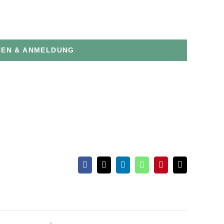
NEN & ANMELDUNG
Facebook
X
LinkedIn
WhatsApp
Pinterest
E-
Mail