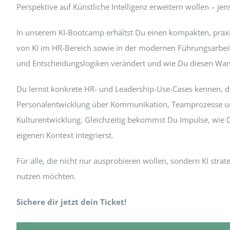
Perspektive auf Künstliche Intelligenz erweitern wollen – j
In unserem KI-Bootcamp erhältst Du einen kompakten, praxiso
von KI im HR-Bereich sowie in der modernen Führungsarbeit.
und Entscheidungslogiken verändert und wie Du diesen Wand
Du lernst konkrete HR- und Leadership-Use-Cases kennen, di
Personalentwicklung über Kommunikation, Teamprozesse un
Kulturentwicklung. Gleichzeitig bekommst Du Impulse, wie Du
eigenen Kontext integrierst.
Für alle, die nicht nur ausprobieren wollen, sondern KI str
nutzen möchten.
Sichere dir jetzt dein Ticket!