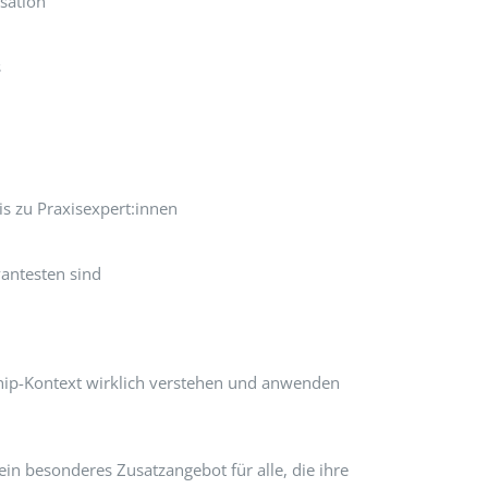
sation
s
s zu Praxisexpert:innen
n
vantesten sind
ship-Kontext wirklich verstehen und anwenden
in besonderes Zusatzangebot für alle, die ihre