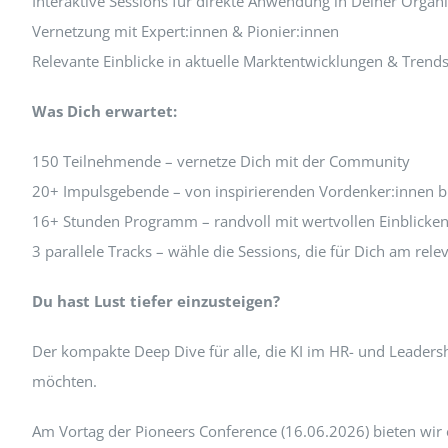
Interaktive Sessions für direkte Anwendung in Deiner Organi
Vernetzung mit Expert:innen & Pionier:innen
Relevante Einblicke in aktuelle Marktentwicklungen & Trend
Was Dich erwartet:
150 Teilnehmende – vernetze Dich mit der Community
20+ Impulsgebende – von inspirierenden Vordenker:innen bi
16+ Stunden Programm – randvoll mit wertvollen Einblicke
3 parallele Tracks – wähle die Sessions, die für Dich am rele
Du hast Lust tiefer einzusteigen?
Der kompakte Deep Dive für alle, die KI im HR- und Leader
möchten.
Am Vortag der Pioneers Conference (16.06.2026) bieten wir e