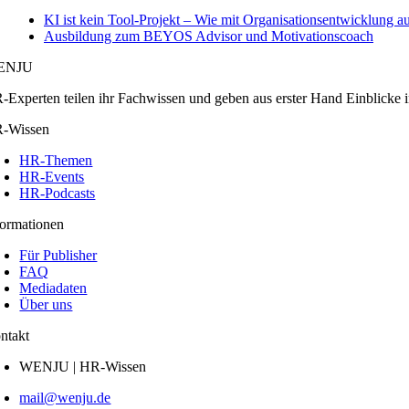
KI ist kein Tool‑Projekt – Wie mit Organisationsentwicklung a
Ausbildung zum BEYOS Advisor und Motivationscoach
ENJU
-Experten teilen ihr Fachwissen und geben aus erster Hand Einblicke i
-Wissen
HR-Themen
HR-Events
HR-Podcasts
formationen
Für Publisher
FAQ
Mediadaten
Über uns
ntakt
WENJU | HR-Wissen
mail@wenju.de