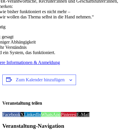
HR-Verantwortliche, Recruiter:innen und Geschäftsführer:innen,
merken:
wie bisher funktioniert es nicht mehr –
wir wollen das Thema selbst in die Hand nehmen.“
tig
 gesagt
niger Abhängigkeit
hr Verständnis
d ein System, das funktioniert.
ere Informationen & Anmeldung
Zum Kalender hinzufügen
Veranstaltung teilen
Facebook
X
LinkedIn
WhatsApp
Pinterest
E-Mail
Veranstaltung-Navigation