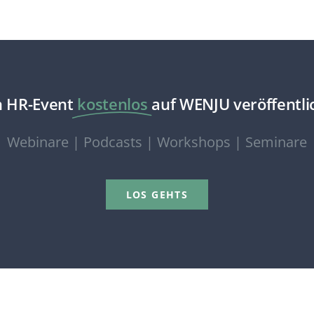
n HR-Event
kostenlos
auf WENJU veröffentli
Webinare | Podcasts | Workshops | Seminare
LOS GEHTS