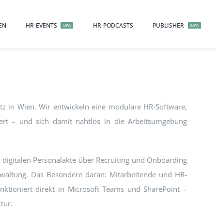
EN
HR-EVENTS
HR-PODCASTS
PUBLISHER
NEW
INFO
itz in Wien. Wir entwickeln eine modulare HR-Software,
iert – und sich damit nahtlos in die Arbeitsumgebung
r digitalen Personalakte über Recruiting und Onboarding
altung. Das Besondere daran: Mitarbeitende und HR-
tioniert direkt in Microsoft Teams und SharePoint –
tur.