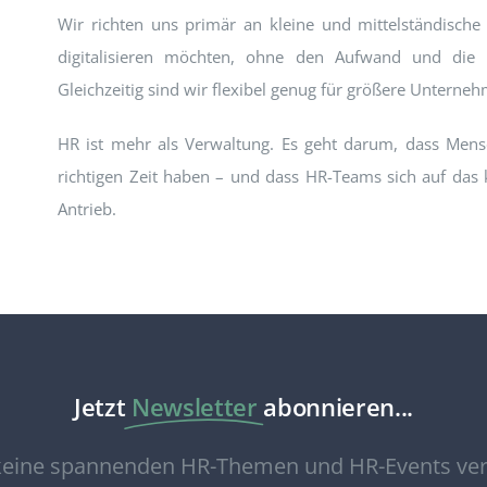
Wir richten uns primär an kleine und mittelständische
digitalisieren möchten, ohne den Aufwand und die 
Gleichzeitig sind wir flexibel genug für größere Unterne
HR ist mehr als Verwaltung. Es geht darum, dass Mens
richtigen Zeit haben – und dass HR-Teams sich auf das k
Antrieb.
Jetzt
Newsletter
abonnieren...
eine spannenden HR-Themen und HR-Events ve