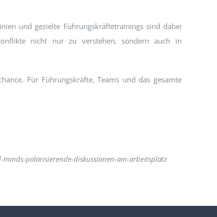
inien und gezielte Führungskräftetrainings sind dabei
onflikte nicht nur zu verstehen, sondern auch in
gschance. Für Führungskräfte, Teams und das gesamte
d-minds-polarisierende-diskussionen-am-arbeitsplatz