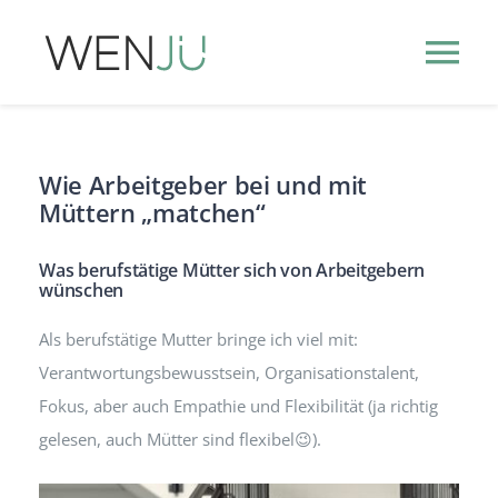
Zum
Inhalt
Tog
springen
Nav
HR-THEMEN
Wie Arbeitgeber bei und mit
Müttern „matchen“
HR-EVENTS
NEW
Was berufstätige Mütter sich von Arbeitgebern
HR-PODCASTS
wünschen
Als berufstätige Mutter bringe ich viel mit:
PUBLISHER
INFO
Verantwortungsbewusstsein, Organisationstalent,
Fokus, aber auch Empathie und Flexibilität (ja richtig
gelesen, auch Mütter sind flexibel😉).