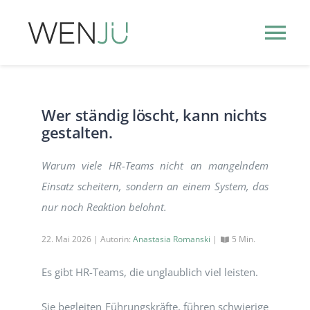
Zum
Inhalt
Tog
springen
Nav
HR-THEMEN
Wer ständig löscht, kann nichts
gestalten.
HR-EVENTS
NEW
Warum viele HR-Teams nicht an mangelndem
HR-PODCASTS
Einsatz scheitern, sondern an einem System, das
nur noch Reaktion belohnt.
PUBLISHER
INFO
22. Mai 2026 | Autorin:
Anastasia Romanski
|
5 Min.
Es gibt HR-Teams, die unglaublich viel leisten.
Sie begleiten Führungskräfte, führen schwierige