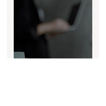
Die
Nr.1 Plattform
für HR-Events im
DACH-Raum
EVENTS