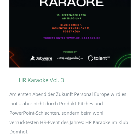
HR Karaoke Vol. 3
Am ersten Abend der Zukunft Personal Europe wird es
laut – aber nicht durch Produkt‑Pitches und
PowerPoint‑Schlachten, sondern beim wohl
verrücktesten HR‑Event des Jahres: HR Karaoke im Klub
Domhof.