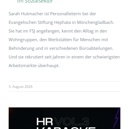
im Sozialsektor
Sarah Hutmacher ist Personalleiterin bei der
Evangelischen Stiftung Hephata in Mönchengladbach.
Sie hat im FSJ angefangen, kennt den Alltag in den
Wohngruppen, den Werkstätten für Menschen mit
Behinderung und in verschiedenen Büroabteilungen.
Und sie rekrutiert seit Jahren in einem der schwierigsten
Arbeitsmärkte überhaupt.
3. August 2026