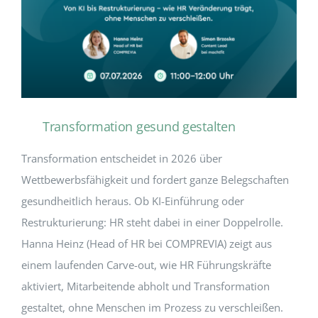
Transformation gesund gestalten
Transformation entscheidet in 2026 über
Wettbewerbsfähigkeit und fordert ganze Belegschaften
gesundheitlich heraus. Ob KI-Einführung oder
Restrukturierung: HR steht dabei in einer Doppelrolle.
Hanna Heinz (Head of HR bei COMPREVIA) zeigt aus
einem laufenden Carve-out, wie HR Führungskräfte
aktiviert, Mitarbeitende abholt und Transformation
gestaltet, ohne Menschen im Prozess zu verschleißen.